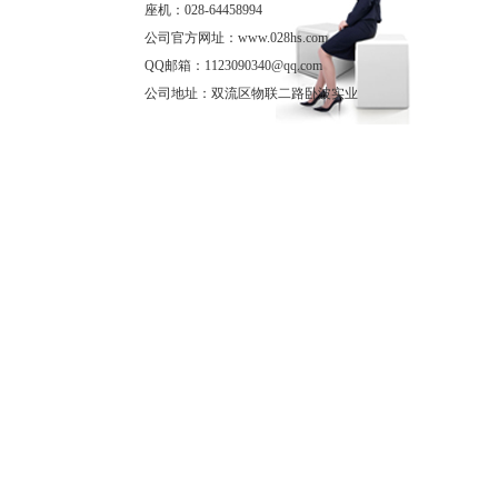
座机：028-64458994
公司官方网址：www.028hs.com
QQ邮箱：1123090340@qq.com
公司地址：
双流区物联二路卧波实业