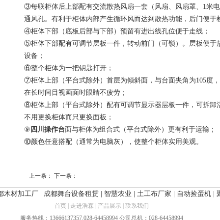
③每联柜体后上部配有交流散热风扇一套（风扇、风扇罩、1米
通风孔。有利于柜体内部产生循环风而达到散热功能，后门便于
④柜体下部（底板后部与下部）预留有进出线孔位便于走线；
⑤柜体下部配有可调节层板一件，转动前门（可锁）。层板便于
设备；
⑥整个柜体为一把钥匙打开；
⑦柜体上部（平台式除外）首层为倾斜面，与台面夹角为105度
在长时间目视画面时眼睛不疲劳；
⑧柜体上部（平台式除外）配有可调节显示器层板一件，可拆卸
不用更换柜体而只更换面板；
⑨
四川操作
台
面与柜体为组合式（平台式除外）更有利于运输；
⑩颜色任意搭配（通常为电脑灰），使整个柜体实用美观。
上一条：
下一条：
都木材加工厂
|
成都舞台设备租赁
|
智慧农业
|
土工布厂家
|
自动捡蛋机
|
首页
|
走进浩森
|
产品展示
|
联系我们
服务热线：13666137357.028-64458994 公司总机：028-64458994